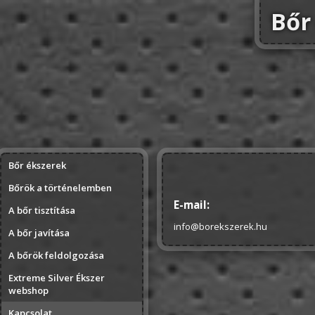
Bőr
Bőr ékszerek
Bőrök a történelemben
E-mail:
A bőr tisztítása
info@borekszerek.hu
A bőr javítása
A bőrök feldolgozása
Extreme Silver Ékszer
webshop
Kapcsolat